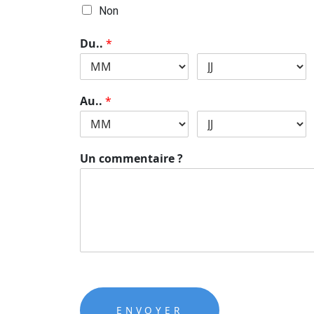
Non
Du..
*
Au..
*
Un commentaire ?
ENVOYER