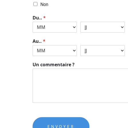
Non
Du..
*
Au..
*
Un commentaire ?
ENVOYER