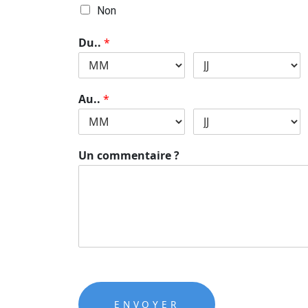
Non
Du..
*
Au..
*
Un commentaire ?
ENVOYER