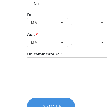
Non
Du..
*
Au..
*
Un commentaire ?
ENVOYER